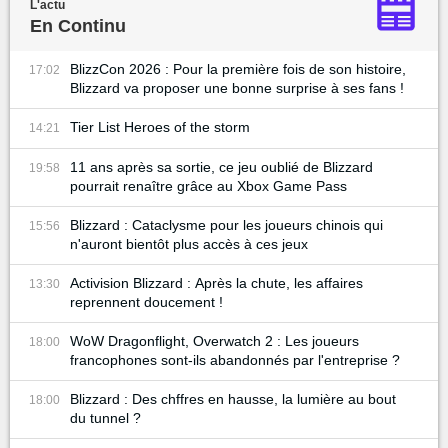
L'actu
En Continu
BlizzCon 2026 : Pour la première fois de son histoire,
17:02
Blizzard va proposer une bonne surprise à ses fans !
Tier List Heroes of the storm
14:21
11 ans après sa sortie, ce jeu oublié de Blizzard
19:58
pourrait renaître grâce au Xbox Game Pass
Blizzard : Cataclysme pour les joueurs chinois qui
15:56
n'auront bientôt plus accès à ces jeux
Activision Blizzard : Après la chute, les affaires
13:30
reprennent doucement !
WoW Dragonflight, Overwatch 2 : Les joueurs
18:00
francophones sont-ils abandonnés par l'entreprise ?
Blizzard : Des chffres en hausse, la lumière au bout
18:00
du tunnel ?