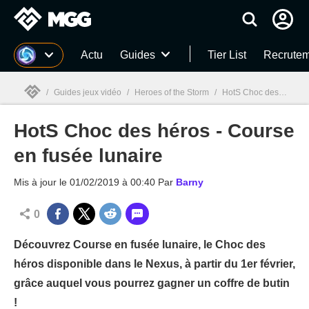
MGG
Actu
Guides
Tier List
Recrutem
/
Guides jeux vidéo
/
Heroes of the Storm
/
HotS Choc des héros - Course en fusée lunaire
HotS Choc des héros - Course
MGG

en fusée lunaire
Mis à jour le
01/02/2019 à 00:40
Par
Barny
0
Découvrez Course en fusée lunaire, le Choc des
héros disponible dans le Nexus, à partir du 1er février,
grâce auquel vous pourrez gagner un coffre de butin
!