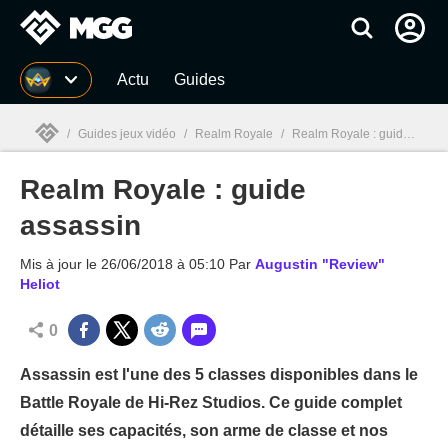
MGG
Actu
Guides
/
Guides jeux vidéo
/
Realm Royale
/
Realm Royale : guide assassin
Realm Royale : guide
MGG

assassin
Mis à jour le
26/06/2018 à 05:10
Par
Augustin "Review"
Heliot
0
Assassin est l'une des 5 classes disponibles dans le
Battle Royale de Hi-Rez Studios. Ce guide complet
détaille ses capacités, son arme de classe et nos