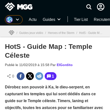
MGG
Actu
Guides
Tier List
Recrutem
/
Guides jeux vidéo
/
Heroes of the Storm
/
HotS - Guide Map : Temple Céleste
HotS - Guide Map : Temple
MGG

Céleste
Publié le
11/02/2019 à 15:58
Par
ElGordito
0
1
Dérobez son pouvoir à Ka, le dieu-serpent, en
capturant les temples qui lui sont dédiés dans ce
guide sur le Temple céleste. Timers, laning et
objectifs, toutes les astuces pour se familiariser avec