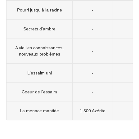
Pourri jusqu'à la racine
-
Secrets d'ambre
-
A vieilles connaissances,
-
nouveaux problèmes
L'essaim uni
-
Coeur de l'essaim
-
La menace mantide
1 500 Azérite
1