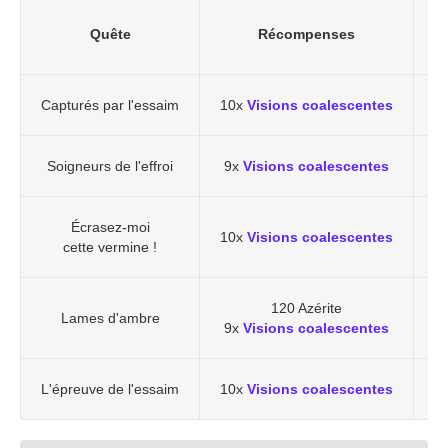
R
Quête
Récompenses
Capturés par l'essaim
10x
Visions coalescentes
Soigneurs de l'effroi
9x
Visions coalescentes
Écrasez-moi
10x
Visions coalescentes
cette vermine !
120 Azérite
Lames d'ambre
9x
Visions coalescentes
L'épreuve de l'essaim
10x
Visions coalescentes