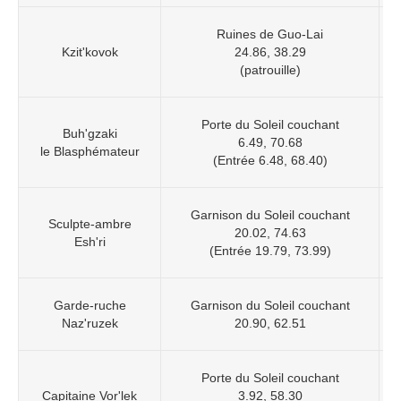
Ruines de Guo-Lai
Kzit'kovok
24.86, 38.29
(patrouille)
Porte du Soleil couchant
Buh'gzaki
6.49, 70.68
le Blasphémateur
(Entrée 6.48, 68.40)
Garnison du Soleil couchant
Sculpte-ambre
20.02, 74.63
Esh'ri
(Entrée 19.79, 73.99)
Garde-ruche
Garnison du Soleil couchant
Naz'ruzek
20.90, 62.51
Porte du Soleil couchant
Capitaine Vor'lek
3.92, 58.30