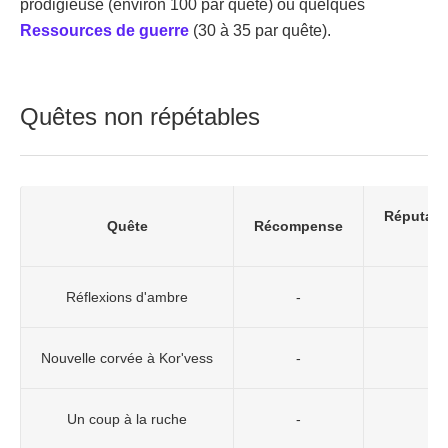
prodigieuse (environ 100 par quête) ou quelques
Ressources de guerre
(30 à 35 par quête).
Quêtes non répétables
Réputati
Quête
Récompense
(
Ra
Réflexions d'ambre
-
Nouvelle corvée à Kor'vess
-
Un coup à la ruche
-