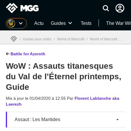
MGG
Actu
Guides
Tests
The War Wi
/
Guides jeux vidéo
/
World of Warcraft
/
World of Warcraft : Battle for Azeroth
Battle for Azeroth
MGG

WoW : Assauts titanesques
du Val de l'Éternel printemps,
Guide
Mis à jour le
01/04/2020 à 12:55
Par
Florent Lablanche aka
Laerezh
Assaut : Les Mantides