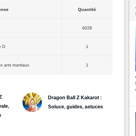
ense
Quantité
6028
e D
1
s arts martiaux
1
Z
Dragon Ball Z Kakarot :
ale,
Soluce, guides, astuces
e