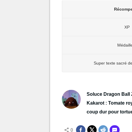
Récomp
XP
Médaill
Super texte sacré de
Soluce Dragon Ball 
Kakarot : Tomate roy
coup dur pour tortu
0