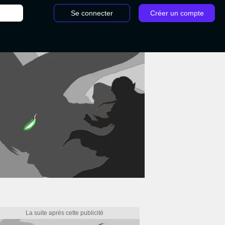
Se connecter
Créer un compte
ination fertile Dragon Ball Z Kakarot : histoire secondaire