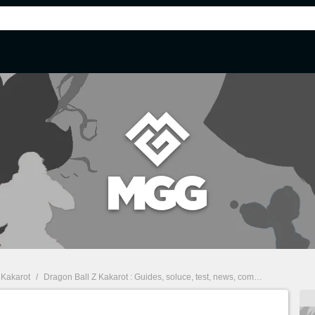
 Kakarot
/
Dragon Ball Z Kakarot : Guides, soluce, test, news, combats
/
Une imag