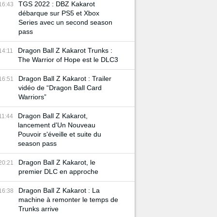
TGS 2022 : DBZ Kakarot
16:43
débarque sur PS5 et Xbox
Series avec un second season
pass
Dragon Ball Z Kakarot Trunks :
14:11
The Warrior of Hope est le DLC3
Dragon Ball Z Kakarot : Trailer
16:51
vidéo de “Dragon Ball Card
Warriors”
Dragon Ball Z Kakarot,
11:44
lancement d'Un Nouveau
Pouvoir s'éveille et suite du
season pass
Dragon Ball Z Kakarot, le
20:21
premier DLC en approche
Dragon Ball Z Kakarot : La
16:38
machine à remonter le temps de
Trunks arrive