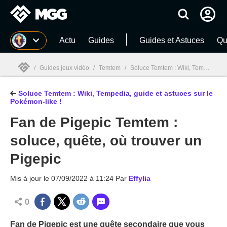
MGG
Actu
Guides
Guides et Astuces
Qu
/
Guides jeux vidéo
/
Temtem
/
Soluce Temtem : Wiki, Tempedia, guide et astuces sur le Pokémon-like !
Soluce Temtem : Wiki, Tempedia, guide et astuces sur le
MGG

Pokémon-like !
Fan de Pigepic Temtem :
soluce, quête, où trouver un
Pigepic
Mis à jour le
07/09/2022 à 11:24
Par
Effylia
0
Fan de Pigepic est une quête secondaire que vous