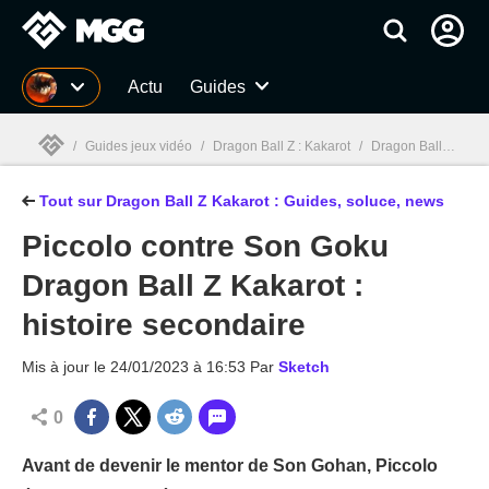
MGG
Actu
Guides
/
Guides jeux vidéo
/
Dragon Ball Z : Kakarot
/
Dragon Ball Z Kakarot : Guides, soluce, test, news, combats
Tout sur Dragon Ball Z Kakarot : Guides, soluce, news
MGG

Piccolo contre Son Goku
Dragon Ball Z Kakarot :
histoire secondaire
Mis à jour le
24/01/2023 à 16:53
Par
Sketch
0
Avant de devenir le mentor de Son Gohan, Piccolo