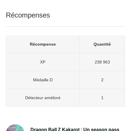
Récompenses
Récompense
Quantité
XP
238 963
Médaille D
2
Détecteur amélioré
1
Dragon Ball Z Kakarot : Un season pass