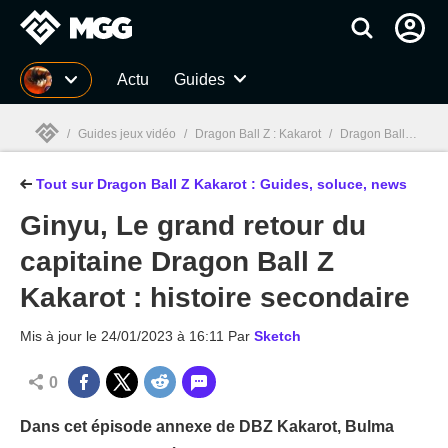
MGG
Actu
Guides
/
Guides jeux vidéo
/
Dragon Ball Z : Kakarot
/
Dragon Ball Z Kakarot : Guides, soluce, test, news, combats
Tout sur Dragon Ball Z Kakarot : Guides, soluce, news
MGG

Ginyu, Le grand retour du
capitaine Dragon Ball Z
Kakarot : histoire secondaire
Mis à jour le
24/01/2023 à 16:11
Par
Sketch
0
Dans cet épisode annexe de DBZ Kakarot, Bulma