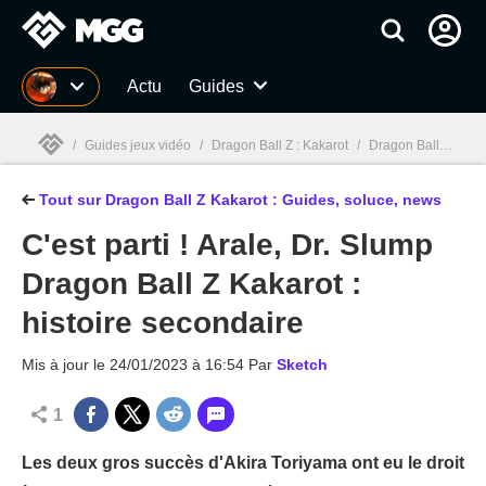
MGG
Actu
Guides
/
Guides jeux vidéo
/
Dragon Ball Z : Kakarot
/
Dragon Ball Z Kakarot : Guides, soluce, test, news, combats
Tout sur Dragon Ball Z Kakarot : Guides, soluce, news
MGG

C'est parti ! Arale, Dr. Slump
Dragon Ball Z Kakarot :
histoire secondaire
Mis à jour le
24/01/2023 à 16:54
Par
Sketch
1
Les deux gros succès d'Akira Toriyama ont eu le droit