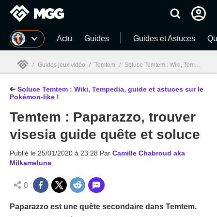
MGG
Actu
Guides
Guides et Astuces
Qu
/
Guides jeux vidéo
/
Temtem
/
Soluce Temtem : Wiki, Tempedia, guide et astuces sur le Pokémon-like !
Soluce Temtem : Wiki, Tempedia, guide et astuces sur le
MGG

Pokémon-like !
Temtem : Paparazzo, trouver
visesia guide quête et soluce
Publié le
25/01/2020 à 23:28
Par
Camille Chabroud aka
Milkameluna
0
Paparazzo est une quête secondaire dans Temtem.