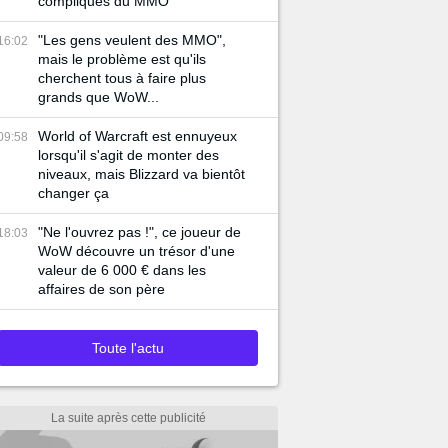
compliqués du MMO
"Les gens veulent des MMO",
16:02
mais le problème est qu'ils
cherchent tous à faire plus
grands que WoW...
World of Warcraft est ennuyeux
09:58
lorsqu'il s'agit de monter des
niveaux, mais Blizzard va bientôt
changer ça
"Ne l'ouvrez pas !", ce joueur de
18:03
WoW découvre un trésor d'une
valeur de 6 000 € dans les
affaires de son père
Toute l'actu