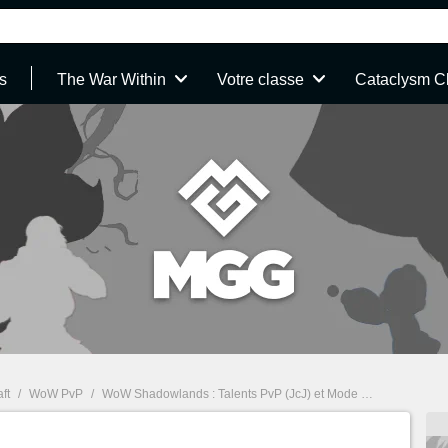
s
The War Within
Votre classe
Cataclysm C
ft
/
WoW PvP
/
WoW Shadowlands : Talents PvP (JcJ) et Mode Guerre