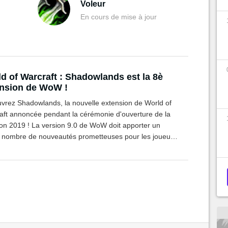
Voleur
En cours de mise à jour
d of Warcraft : Shadowlands est la 8è
nsion de WoW !
vrez Shadowlands, la nouvelle extension de World of
aft annoncée pendant la cérémonie d'ouverture de la
con 2019 ! La version 9.0 de WoW doit apporter un
 nombre de nouveautés prometteuses pour les joueurs
nant le grind, le PvP, le leveling ou encore la notion
toire.