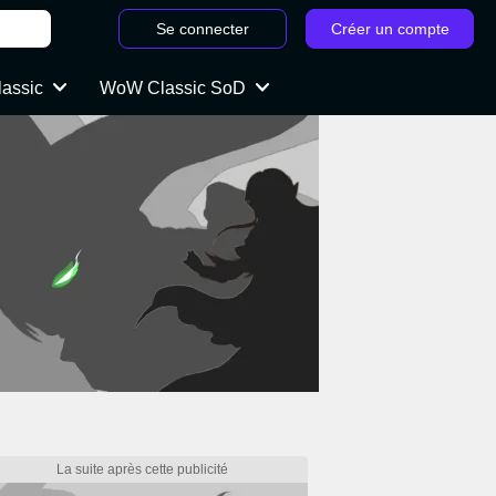
Se connecter
Créer un compte
lassic
WoW Classic SoD