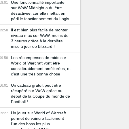
Une fonctionnalité importante
18:01
sur WoW Midnight a du être
désactivée, car elle mettait en
péril le fonctionnement du Logis
Il est bien plus facile de monter
09:58
niveau max sur WoW, moins de
3 heures grâce à la dernière
mise à jour de Blizzard !
Les récompenses de raids sur
09:58
World of Warcraft vont être
considérablement améliorées, et
c'est une très bonne chose
Un cadeau gratuit peut être
16:01
récupéré sur WoW grâce au
début de la Coupe du monde de
Football !
Un jouet sur World of Warcraft
19:27
permet de vaincre facilement
l'un des boss les plus