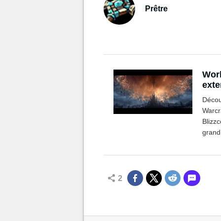
Prêtre
Worl
exte
Décou
Warcr
Blizz
grand
concer
d'aléa
2