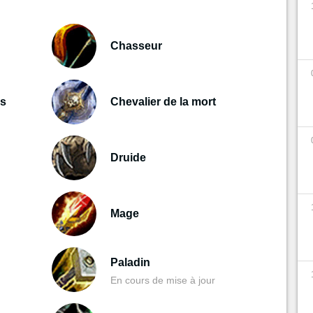
Chasseur
s
Chevalier de la mort
Druide
Mage
Paladin
En cours de mise à jour