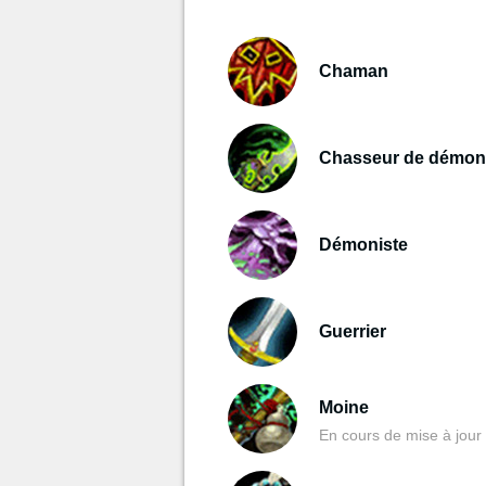
Chaman
Chasseur de démon
Démoniste
Guerrier
Moine
En cours de mise à jour