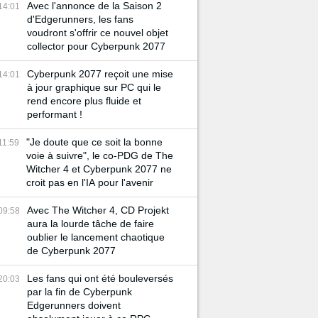
Avec l'annonce de la Saison 2
14:01
d'Edgerunners, les fans
voudront s'offrir ce nouvel objet
collector pour Cyberpunk 2077
Cyberpunk 2077 reçoit une mise
14:01
à jour graphique sur PC qui le
rend encore plus fluide et
performant !
"Je doute que ce soit la bonne
11:59
voie à suivre", le co-PDG de The
Witcher 4 et Cyberpunk 2077 ne
croit pas en l'IA pour l'avenir
Avec The Witcher 4, CD Projekt
09:58
aura la lourde tâche de faire
oublier le lancement chaotique
de Cyberpunk 2077
Les fans qui ont été bouleversés
20:03
par la fin de Cyberpunk
Edgerunners doivent