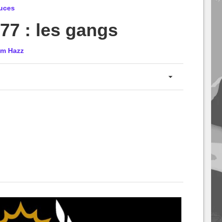
tuces
7 : les gangs
m Hazz