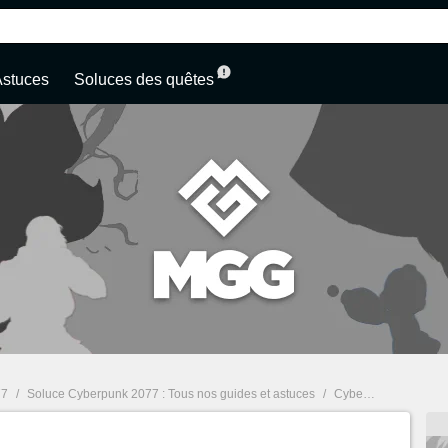
Astuces
Soluces des quêtes
77
/
Soluce Cyberpunk 2077 : Tous nos guides et astuces
/
Cyberpunk 2077 : les gangs