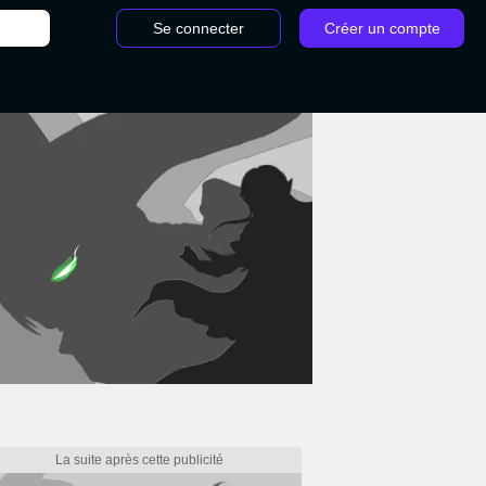
Se connecter
Créer un compte
/
Animals - Cyberpunk 2077 : les gangs