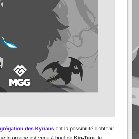
grégation des Kyrians
ont la possibilité d'obtenir
ue le groupe est venu à bout de
Kin-Tara
, le