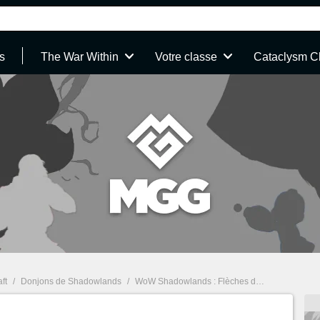
s
The War Within
Votre classe
Cataclysm C
ft
/
Donjons de Shadowlands
/
WoW Shadowlands : Flèches de l'Ascension, Guide Donjon