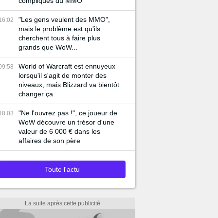
compliqués du MMO
"Les gens veulent des MMO",
16:02
mais le problème est qu'ils
cherchent tous à faire plus
grands que WoW...
World of Warcraft est ennuyeux
09:58
lorsqu'il s'agit de monter des
niveaux, mais Blizzard va bientôt
changer ça
"Ne l'ouvrez pas !", ce joueur de
18:03
WoW découvre un trésor d'une
valeur de 6 000 € dans les
affaires de son père
Toute l'actu