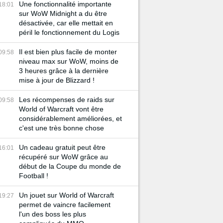
Une fonctionnalité importante
18:01
sur WoW Midnight a du être
désactivée, car elle mettait en
péril le fonctionnement du Logis
Il est bien plus facile de monter
09:58
niveau max sur WoW, moins de
3 heures grâce à la dernière
mise à jour de Blizzard !
Les récompenses de raids sur
09:58
World of Warcraft vont être
considérablement améliorées, et
c'est une très bonne chose
Un cadeau gratuit peut être
16:01
récupéré sur WoW grâce au
début de la Coupe du monde de
Football !
Un jouet sur World of Warcraft
19:27
permet de vaincre facilement
l'un des boss les plus