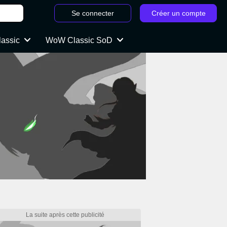
Se connecter
Créer un compte
lassic
WoW Classic SoD