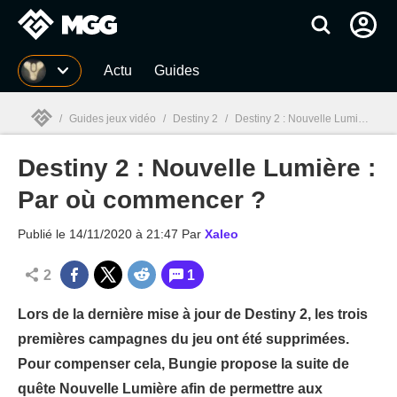
MGG
Actu
Guides
/
Guides jeux vidéo
/
Destiny 2
/
Destiny 2 : Nouvelle Lumière : Par où commencer ?
Destiny 2 : Nouvelle Lumière :
MGG

Par où commencer ?
Publié le
14/11/2020 à 21:47
Par
Xaleo
2
1
Lors de la dernière mise à jour de Destiny 2, les trois
premières campagnes du jeu ont été supprimées.
Pour compenser cela, Bungie propose la suite de
quête Nouvelle Lumière afin de permettre aux