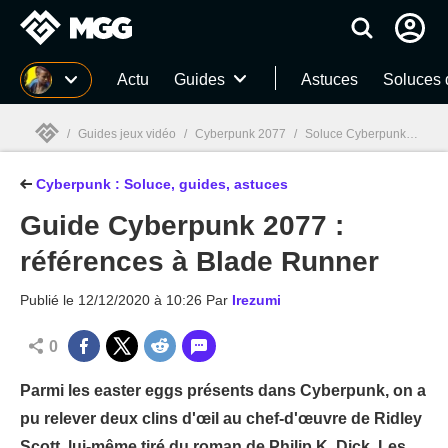
MGG
Actu
Guides
Astuces
Soluces 
/
Guides jeux vidéo
/
Cyberpunk 2077
/
Soluce Cyberpunk 2077 : Tous nos guides et astuces
Cyberpunk : Soluce, guides, astuces
MGG

Guide Cyberpunk 2077 :
références à Blade Runner
Publié le
12/12/2020 à 10:26
Par
Irezumi
0
Parmi les easter eggs présents dans Cyberpunk, on a
pu relever deux clins d'œil au chef-d'œuvre de Ridley
Scott, lui-même tiré du roman de Philip K. Dick. Les