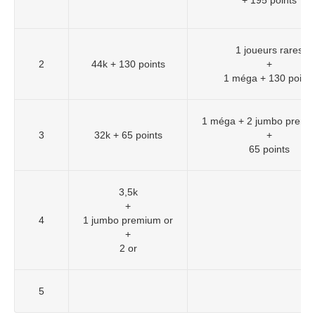
1 joueurs rares
2
44k + 130 points
+
1 méga + 130 points
1 méga + 2 jumbo premi
3
32k + 65 points
+
65 points
3,5k
+
4
1 jumbo premium or
+
2 or
5