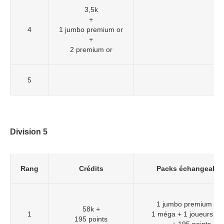
3,5k
+
4
1 jumbo premium or
+
2 premium or
5
Division 5
Rang
Crédits
Packs échangeable
1 jumbo premium or 
58k +
1
1 méga + 1 joueurs ra
195 points
+ 195 points