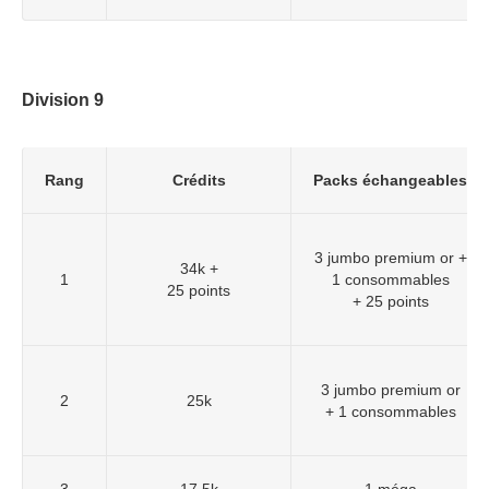
Division 9
Rang
Crédits
Packs échangeables
3 jumbo premium or +
34k +
1
1 consommables
25 points
+ 25 points
3 jumbo premium or
2
25k
+ 1 consommables
3
17.5k
1 méga