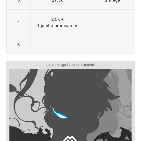
2.5k +
4
1 jumbo premium or
5