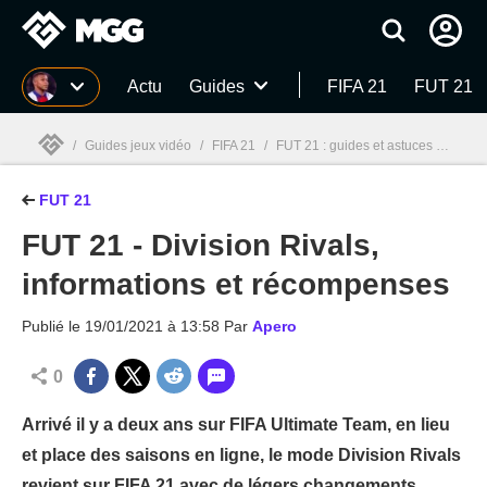
MGG
Actu
Guides
FIFA 21
FUT 21
/
Guides jeux vidéo
/
FIFA 21
/
FUT 21 : guides et astuces
/
FUT 2
FUT 21
MGG

FUT 21 - Division Rivals,
informations et récompenses
Publié le
19/01/2021 à 13:58
Par
Apero
0
Arrivé il y a deux ans sur FIFA Ultimate Team, en lieu
et place des saisons en ligne, le mode Division Rivals
revient sur FIFA 21 avec de légers changements.