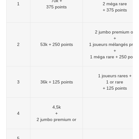
70k +
1
2 méga rare
375 points
+ 375 points
2 jumbo premium or
+
2
53k + 250 points
1 joueurs mélangés prim
+
1 méga rare + 250 point
1 joueurs rares +
3
36k + 125 points
1 or rare
+ 125 points
4,5k
4
+
2 jumbo premium or
5