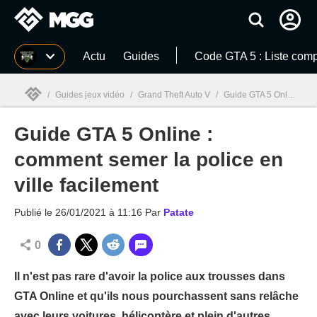
MGG
Actu
Guides
Code GTA 5 : Liste comp
/
Guides jeux vidéo
/
Grand Theft Auto V
/
Guide GTA 5 Online : comment semer la police en ville facilement
Guide GTA 5 Online :
MGG

comment semer la police en
ville facilement
Publié le
26/01/2021 à 11:16
Par
Patate
0
Il n'est pas rare d'avoir la police aux trousses dans
GTA Online et qu'ils nous pourchassent sans relâche
avec leurs voitures, hélicoptère et plein d'autres