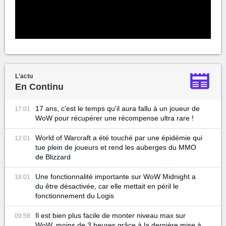
L'actu
En Continu
17 ans, c'est le temps qu'il aura fallu à un joueur de
17:01
WoW pour récupérer une récompense ultra rare !
World of Warcraft a été touché par une épidémie qui
12:01
tue plein de joueurs et rend les auberges du MMO
de Blizzard
Une fonctionnalité importante sur WoW Midnight a
18:01
du être désactivée, car elle mettait en péril le
fonctionnement du Logis
Il est bien plus facile de monter niveau max sur
09:58
WoW, moins de 3 heures grâce à la dernière mise à