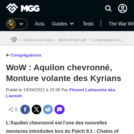
MGG
Actu
Guides
Tests
The War Wi
/
Guides jeux vidéo
/
World of Warcraft
/
Congrégations de Shadowlands
Congrégations
MGG

WoW : Aquilon chevronné,
Monture volante des Kyrians
Publié le
19/04/2021 à 10:30
Par
Florent Lablanche aka
Laerezh
0
L'Aquilon chevronné est l'une des nouvelles
montures introduites lors du Patch 9.1 : Chains of