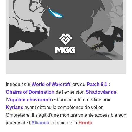
Introduit sur
World of Warcraft
lors du
Patch 9.1 :
Chains of Domination
de l'extension
Shadowlands
,
l'
Aquilon chevronné
est une monture dédiée aux
Kyrians
ayant obtenu la compétence de vol en
Ombreterre. Il s'agit d'une monture volante accessible aux
joueurs de l'
Alliance
comme de la
Horde
.