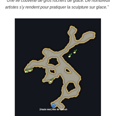
"Une île couverte de gros rochers de glace. De nombreux
artistes s'y rendent pour pratiquer la sculpture sur glace."