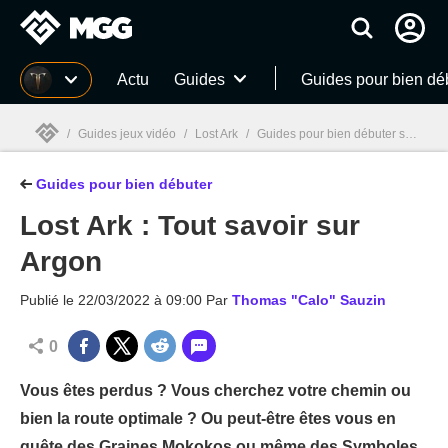
MGG
Actu
Guides
Guides pour bien dé
/
Guides jeux vidéo
/
Lost Ark
/
Guides pour bien débuter sur Lost Ark
Guides pour bien débuter
MGG

Lost Ark : Tout savoir sur
Argon
Publié le
22/03/2022 à 09:00
Par
Thomas "Calo" Sauzin
0
Vous êtes perdus ? Vous cherchez votre chemin ou
bien la route optimale ? Ou peut-être êtes vous en
quête des Graines Mokokos ou même des Symboles