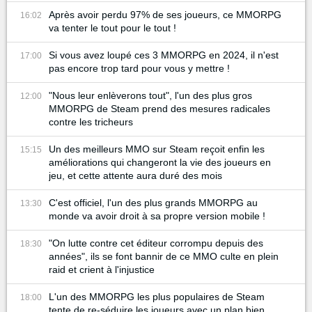
Après avoir perdu 97% de ses joueurs, ce MMORPG
16:02
va tenter le tout pour le tout !
Si vous avez loupé ces 3 MMORPG en 2024, il n'est
17:00
pas encore trop tard pour vous y mettre !
"Nous leur enlèverons tout", l'un des plus gros
12:00
MMORPG de Steam prend des mesures radicales
contre les tricheurs
Un des meilleurs MMO sur Steam reçoit enfin les
15:15
améliorations qui changeront la vie des joueurs en
jeu, et cette attente aura duré des mois
C'est officiel, l'un des plus grands MMORPG au
13:30
monde va avoir droit à sa propre version mobile !
"On lutte contre cet éditeur corrompu depuis des
18:30
années", ils se font bannir de ce MMO culte en plein
raid et crient à l'injustice
L'un des MMORPG les plus populaires de Steam
18:00
tente de re-séduire les joueurs avec un plan bien