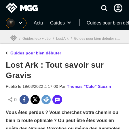
MGG
Actu
Guides
Guides pour bien dé
/
Guides jeux vidéo
/
Lost Ark
/
Guides pour bien débuter sur Lost Ark
Guides pour bien débuter
MGG

Lost Ark : Tout savoir sur
Gravis
Publié le
19/03/2022 à 17:00
Par
Thomas "Calo" Sauzin
0
Vous êtes perdus ? Vous cherchez votre chemin ou
bien la route optimale ? Ou peut-être êtes vous en
quête des Graines Mokokos ou même des Symboles