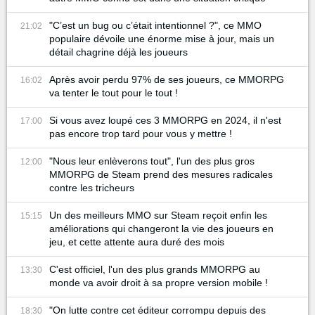
"C’est un bug ou c’était intentionnel ?", ce MMO
21:02
populaire dévoile une énorme mise à jour, mais un
détail chagrine déjà les joueurs
Après avoir perdu 97% de ses joueurs, ce MMORPG
16:02
va tenter le tout pour le tout !
Si vous avez loupé ces 3 MMORPG en 2024, il n'est
17:00
pas encore trop tard pour vous y mettre !
"Nous leur enlèverons tout", l'un des plus gros
12:00
MMORPG de Steam prend des mesures radicales
contre les tricheurs
Un des meilleurs MMO sur Steam reçoit enfin les
15:15
améliorations qui changeront la vie des joueurs en
jeu, et cette attente aura duré des mois
C'est officiel, l'un des plus grands MMORPG au
13:30
monde va avoir droit à sa propre version mobile !
"On lutte contre cet éditeur corrompu depuis des
18:30