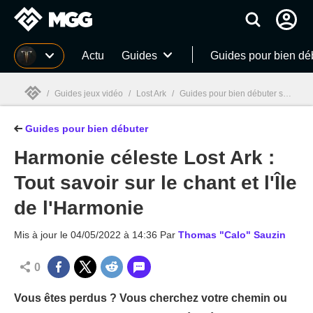
MGG
Actu
Guides
Guides pour bien dé
/
Guides jeux vidéo
/
Lost Ark
/
Guides pour bien débuter sur Lost Ark
Guides pour bien débuter
MGG

Harmonie céleste Lost Ark :
Tout savoir sur le chant et l'Île
de l'Harmonie
Mis à jour le
04/05/2022 à 14:36
Par
Thomas "Calo" Sauzin
0
Vous êtes perdus ? Vous cherchez votre chemin ou