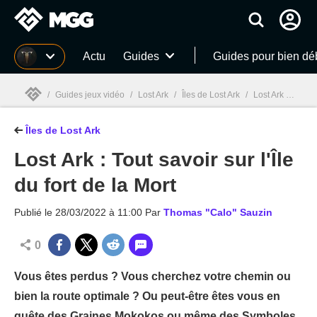
MGG
Actu
Guides
Guides pour bien dé
/
Guides jeux vidéo
/
Lost Ark
/
Îles de Lost Ark
/
Lost Ark : Tout savoir sur l'Île du fort de la Mort
Îles de Lost Ark
MGG

Lost Ark : Tout savoir sur l'Île
du fort de la Mort
Publié le
28/03/2022 à 11:00
Par
Thomas "Calo" Sauzin
0
Vous êtes perdus ? Vous cherchez votre chemin ou
bien la route optimale ? Ou peut-être êtes vous en
quête des Graines Mokokos ou même des Symboles