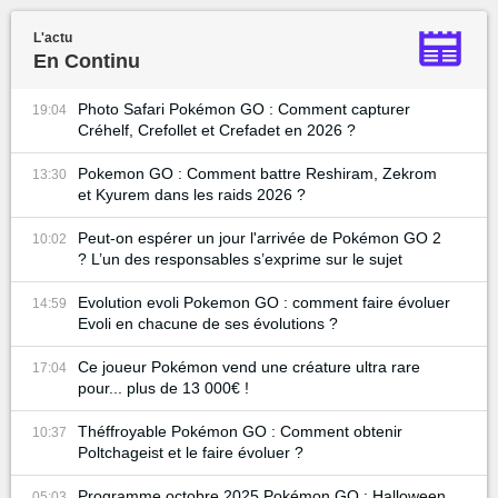
L'actu
En Continu
Photo Safari Pokémon GO : Comment capturer
19:04
Créhelf, Crefollet et Crefadet en 2026 ?
Pokemon GO : Comment battre Reshiram, Zekrom
13:30
et Kyurem dans les raids 2026 ?
Peut-on espérer un jour l'arrivée de Pokémon GO 2
10:02
? L’un des responsables s’exprime sur le sujet
Evolution evoli Pokemon GO : comment faire évoluer
14:59
Evoli en chacune de ses évolutions ?
Ce joueur Pokémon vend une créature ultra rare
17:04
pour... plus de 13 000€ !
Théffroyable Pokémon GO : Comment obtenir
10:37
Poltchageist et le faire évoluer ?
Programme octobre 2025 Pokémon GO : Halloween,
05:03