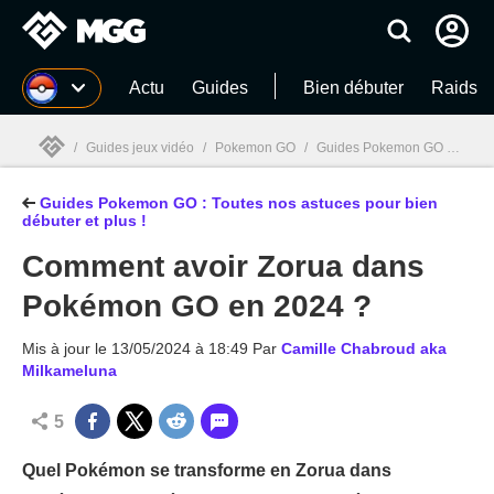
MGG
Actu
Guides
Bien débuter
Raids
/
Guides jeux vidéo
/
Pokemon GO
/
Guides Pokemon GO : Toutes nos astuces pour bien débuter et plus !
Guides Pokemon GO : Toutes nos astuces pour bien
MGG

débuter et plus !
Comment avoir Zorua dans
Pokémon GO en 2024 ?
Mis à jour le
13/05/2024 à 18:49
Par
Camille Chabroud aka
Milkameluna
5
Quel Pokémon se transforme en Zorua dans