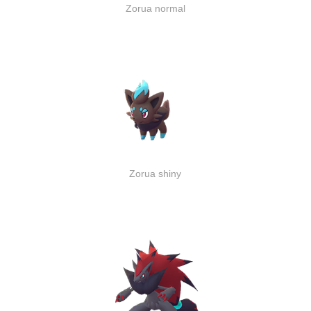
Zorua normal
Zorua shiny