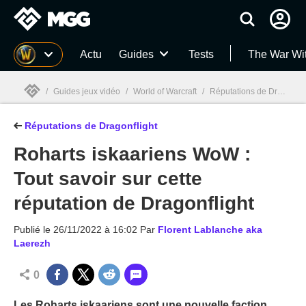
MGG
Actu
Guides
Tests
The War Wi
/
Guides jeux vidéo
/
World of Warcraft
/
Réputations de Dragonflight
Réputations de Dragonflight
MGG

Roharts iskaariens WoW :
Tout savoir sur cette
réputation de Dragonflight
Publié le
26/11/2022 à 16:02
Par
Florent Lablanche aka
Laerezh
0
Les Roharts iskaariens sont une nouvelle faction