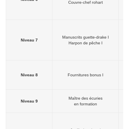
Couvre-chef rohart
Manuscrits guette-drake I
Niveau 7
Harpon de pêche I
Niveau 8
Fournitures bonus I
d
Maître des écuries
Niveau 9
en formation
+