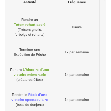
Activité
Fréquence
Rendre un
Totem rohart sacré
Illimité
(Trésors gnolls,
furbolgs et roharts)
Terminer une
1x par semaine
150
Expédition de Pêche
Rendre
L'histoire d'une
victoire mémorable
1x par semaine
2
(créatures élites)
Rendre le
Récit d'une
victoire spectaculaire
1x par semaine
2
(boss de donjons)