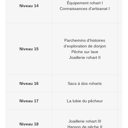
Équipement rohart I
Niveau 14
Connaissances d'artisanat I
L'
Parchemins d'histoires
d'exploration de donjon
Niveau 15
Pêche sur lave
Joaillerie rohart II
Niveau 16
Sacs à dos roharts
Niveau 17
La lubie du pêcheur
Joaillerie rohart III
Niveau 18
Harpon de pêche II