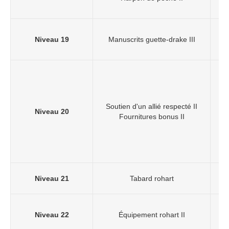
Niveau 19
Manuscrits guette-drake III
+
+
Soutien d'un allié respecté II
Niveau 20
Fournitures bonus II
d
Niveau 21
Tabard rohart
Niveau 22
Équipement rohart II