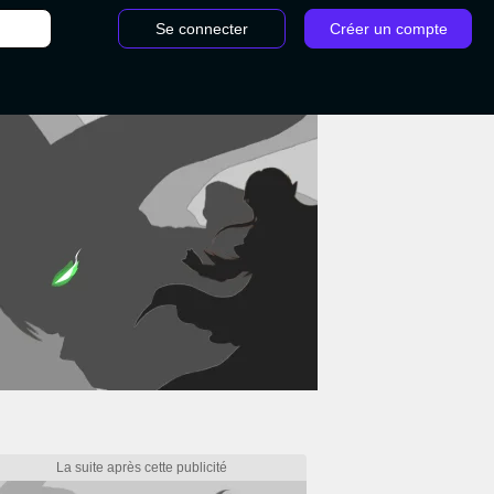
Se connecter
Créer un compte
00 Warzone 2 : quelle est la meilleure classe pour ce fusil de précision ?