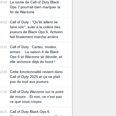
La sortie de Call of Duty Black
15:02
Ops 7 pourrait bien marquer la
fin de Warzone
Call of Duty : "Qu'ils aillent se
16:02
faire voir", suite à la colère des
joueurs de Black Ops 6, Activion
fait finalement marche arrière
Call of Duty : Cartes, modes,
15:01
armes… La saison 4 de Black
Ops 6 et Warzone se dévoile, et
elle annonce déjà du lourd !
Cette fonctionnalité revient dans
13:03
Call of Duty 2025 et ça ne plaît
pas du tout aux joueurs
Call of Duty Warzone sur le point
17:02
de mourir... Et non, ce n'est pas
ce que vous croyez
Call of Duty Black Ops 6 :
18:01