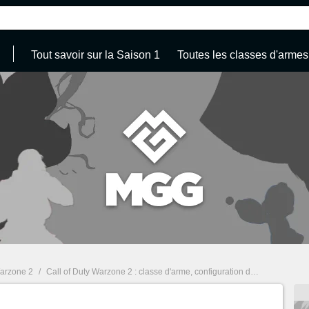
Tout savoir sur la Saison 1
Toutes les classes d'armes
Warzone 2
/
Call of Duty Warzone 2 : classe d'arme, configuration d'arme
/
MCPR 3