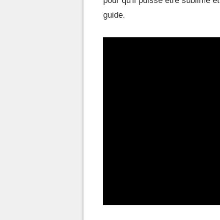
pour qu'il puisse être sublimé e
guide.