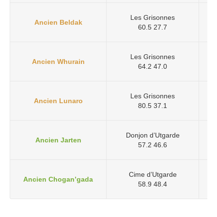
Les Grisonnes
A 
Ancien Beldak
60.5 27.7
Les Grisonnes
Ancien Whurain
A
64.2 47.0
Les Grisonnes
Ancien Lunaro
80.5 37.1
Donjon d’Utgarde
Ancien Jarten
57.2 46.6
Cime d’Utgarde
Ancien Chogan’gada
58.9 48.4