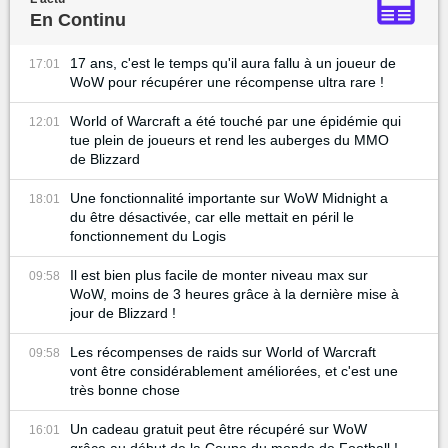
En Continu
17 ans, c'est le temps qu'il aura fallu à un joueur de
17:01
WoW pour récupérer une récompense ultra rare !
World of Warcraft a été touché par une épidémie qui
12:01
tue plein de joueurs et rend les auberges du MMO
de Blizzard
Une fonctionnalité importante sur WoW Midnight a
18:01
du être désactivée, car elle mettait en péril le
fonctionnement du Logis
Il est bien plus facile de monter niveau max sur
09:58
WoW, moins de 3 heures grâce à la dernière mise à
jour de Blizzard !
Les récompenses de raids sur World of Warcraft
09:58
vont être considérablement améliorées, et c'est une
très bonne chose
Un cadeau gratuit peut être récupéré sur WoW
16:01
grâce au début de la Coupe du monde de Football !