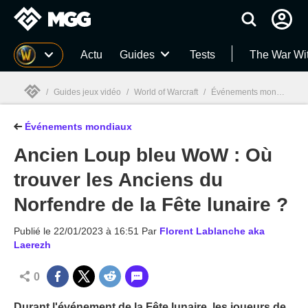
MGG
Actu
Guides
Tests
The War Wi
/
Guides jeux vidéo
/
World of Warcraft
/
Événements mondiaux
/
Événements mondiaux
MGG

Ancien Loup bleu WoW : Où
trouver les Anciens du
Norfendre de la Fête lunaire ?
Publié le
22/01/2023 à 16:51
Par
Florent Lablanche aka
Laerezh
0
Durant l'événement de la Fête lunaire, les joueurs de