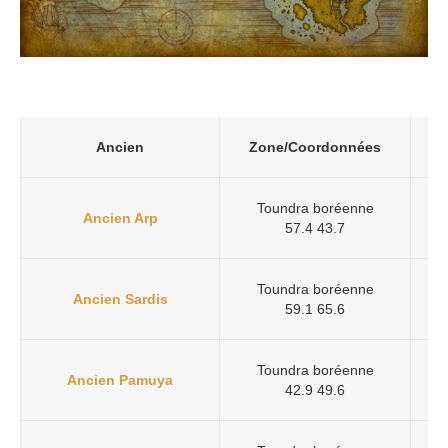
Ancien
Zone/Coordonnées
Toundra boréenne
Ancien Arp
57.4 43.7
Toundra boréenne
Ancien Sardis
59.1 65.6
Toundra boréenne
Ancien Pamuya
42.9 49.6