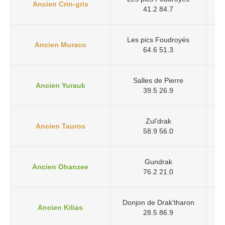
Ancien Crin-gris
41.2 84.7
Les pics Foudroyés
Ancien Muraco
64.6 51.3
Salles de Pierre
Ancien Yurauk
39.5 26.9
Zul’drak
Ancien Tauros
58.9 56.0
Gundrak
Ancien Ohanzee
76.2 21.0
Donjon de Drak'tharon
Ancien Kilias
28.5 86.9