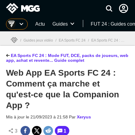
MGG
Actu
Guides
FUT 24 : Guides com
/
Guides jeux vidéo
/
EA Sports FC 24
/
EA Sports FC 24 : Mode FUT, DCE, packs de joueurs, web app, achat et revente... Guide complet
EA Sports FC 24 : Mode FUT, DCE, packs de joueurs, web
MGG

app, achat et revente... Guide complet
Web App EA Sports FC 24 :
Comment ça marche et
qu'est-ce que la Companion
App ?
Mis à jour le
21/09/2023 à 21:58
Par
Xeryus
3
1