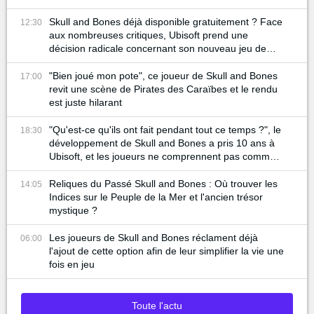
joueurs
Skull and Bones déjà disponible gratuitement ? Face
12:30
aux nombreuses critiques, Ubisoft prend une
décision radicale concernant son nouveau jeu de
pirates
"Bien joué mon pote", ce joueur de Skull and Bones
17:00
revit une scène de Pirates des Caraïbes et le rendu
est juste hilarant
"Qu'est-ce qu'ils ont fait pendant tout ce temps ?", le
18:30
développement de Skull and Bones a pris 10 ans à
Ubisoft, et les joueurs ne comprennent pas comment
cela est possible
Reliques du Passé Skull and Bones : Où trouver les
14:05
Indices sur le Peuple de la Mer et l'ancien trésor
mystique ?
Les joueurs de Skull and Bones réclament déjà
06:00
l'ajout de cette option afin de leur simplifier la vie une
fois en jeu
Toute l'actu