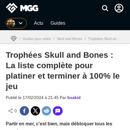
MGG
Actu
Guides
/
Guides jeux vidéo
/
Skull and Bones
/
Trophées Skull and Bones : La liste complète pour platiner et terminer à 100% le jeu
Trophées Skull and Bones :
MGG

La liste complète pour
platiner et terminer à 100% le
jeu
Publié le
17/02/2024 à 21:45
Par
bxakid
0
Partir en mer, c'est bien, mais débloquer tous les