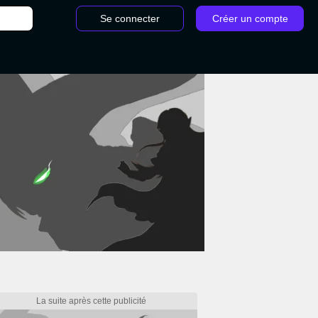
Se connecter
Créer un compte
/
Floréclat Pokémon Écarlate et Violet :Comment obtenir Germéclat et le faire év