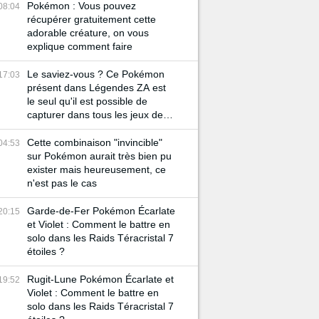
Pokémon : Vous pouvez
08:04
récupérer gratuitement cette
adorable créature, on vous
explique comment faire
Le saviez-vous ? Ce Pokémon
17:03
présent dans Légendes ZA est
le seul qu'il est possible de
capturer dans tous les jeux de la
licence !
Cette combinaison "invincible"
04:53
sur Pokémon aurait très bien pu
exister mais heureusement, ce
n'est pas le cas
Garde-de-Fer Pokémon Écarlate
20:15
et Violet : Comment le battre en
solo dans les Raids Téracristal 7
étoiles ?
Rugit-Lune Pokémon Écarlate et
19:52
Violet : Comment le battre en
solo dans les Raids Téracristal 7