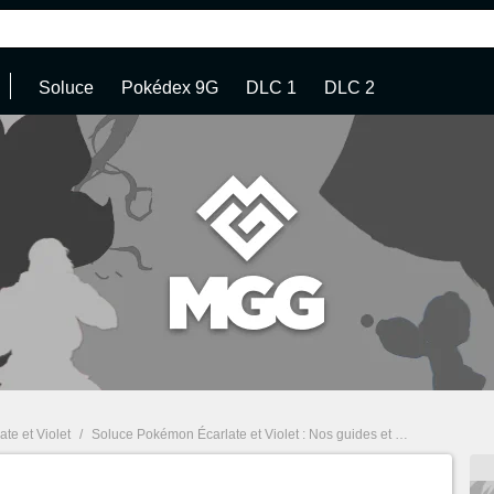
Soluce
Pokédex 9G
DLC 1
DLC 2
te et Violet
/
Soluce Pokémon Écarlate et Violet : Nos guides et astuces sur la 9G