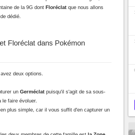
ntaine de la 9G dont
Floréclat
que nous allons
ide dédié.
et Floréclat dans Pokémon
 avez deux options.
pturer un
Germéclat
puisqu'il s'agit de sa sous-
 le faire évoluer.
n plus simple, car il vous suffit d'en capturer un
r les deux membres de cette famille est
la Zone