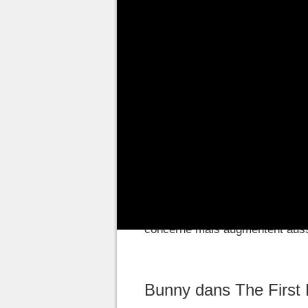
Dans
The First Descendant
les
un vaste panel de personnages :
toutefois plus ou moins d'effort
farming de nombreux matériaux
ce guide nous vous dévoilons t
The First Descendant, mais auss
Note :
Certains personnages dis
détaillé le mode d'obtention de 
beaucoup, beaucoup d'investis
skins existent et qu'ils change
concerné mais augmentent auss
Bunny dans The First