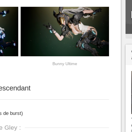
Bunny Ultime
Descendant
 de burst)
e Gley :