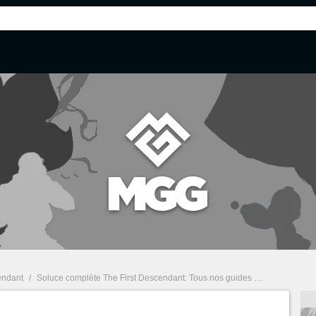
endant
/
Soluce complète The First Descendant: Tous nos guides pour le MMO... Légataires, armes, quêtes et astuces