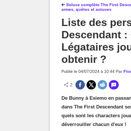
MGG

Soluce complète The First Desce
armes, quêtes et astuces
Liste des per
Descendant : 
Légataires jo
obtenir ?
Publié le
04/07/2024 à 10:44
Par
Flo
2
De Bunny à Esiemo en passant
dans The First Descendant so
quels sont les characters j
déverrouiller chacun d'eux !