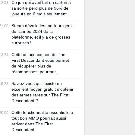
Ce jeu qui avait fait un carton à
12:58
sa sortie perd plus de 96% de
joueurs en 6 mois seulement...
Steam dévoile les meilleurs jeux
21:00
de l'année 2024 de la
plateforme, et il y a de grosses
surprises !
Cette astuce cachée de The
13:24
First Descendant vous permet
de récupérer plus de
récompenses, pourtant
beaucoup de joueurs l'ignorent
Saviez-vous qu'il existe un
16:28
excellent moyen gratuit d'obtenir
des armes rares sur The First
Descendant ?
Cette fonctionnalité essentielle à
20:00
tout bon MMO pourrait aussi
arriver dans The First
Descendant