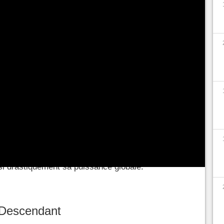
 joueuses et joueurs ont la possibilité d'incarner
 les Légataires. Leur obtention nécessite
s, incluant la défaite de monstrueux boss, le
 ou la découverte de schémas spécifiques. Dans
ous les Légataires disponibles au lancement de
i leur mode d'obtention exact.
posent d'un skin dit "Ultime". Nous n'avons pas
ceux-ci étant donné qu'ils sont nécessitent
sement dans le jeu, sachez néanmoins que ces
nt non seulement l'apparence du personnage
i drastiquement sa puissance globale.
 Descendant