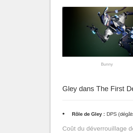
Bunny
Gley dans The First 
Rôle de Gley :
DPS (dégâts
Coût du déverrouillage d