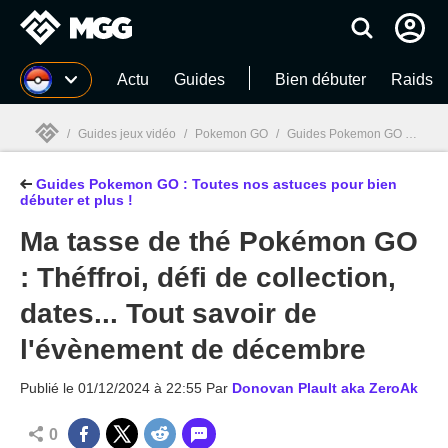
MGG
Actu
Guides
Bien débuter
Raids
/
Guides jeux vidéo
/
Pokemon GO
/
Guides Pokemon GO : Toutes nos astuces pour bien débuter et plus !
Guides Pokemon GO : Toutes nos astuces pour bien
MGG

débuter et plus !
Ma tasse de thé Pokémon GO
: Théffroi, défi de collection,
dates... Tout savoir de
l'évènement de décembre
Publié le
01/12/2024 à 22:55
Par
Donovan Plault aka ZeroAk
0