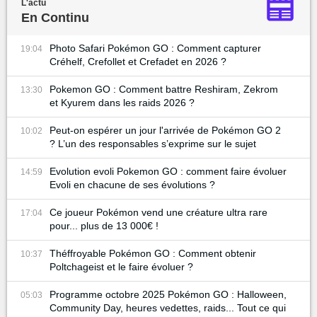
L'actu
En Continu
Photo Safari Pokémon GO : Comment capturer
19:04
Créhelf, Crefollet et Crefadet en 2026 ?
Pokemon GO : Comment battre Reshiram, Zekrom
13:30
et Kyurem dans les raids 2026 ?
Peut-on espérer un jour l'arrivée de Pokémon GO 2
10:02
? L’un des responsables s’exprime sur le sujet
Evolution evoli Pokemon GO : comment faire évoluer
14:59
Evoli en chacune de ses évolutions ?
Ce joueur Pokémon vend une créature ultra rare
17:04
pour... plus de 13 000€ !
Théffroyable Pokémon GO : Comment obtenir
10:37
Poltchageist et le faire évoluer ?
Programme octobre 2025 Pokémon GO : Halloween,
05:03
Community Day, heures vedettes, raids... Tout ce qui