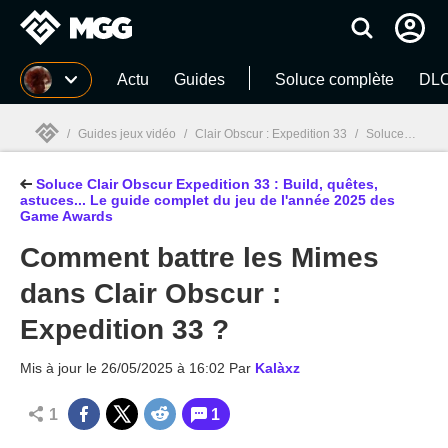
MGG
Actu
Guides
Soluce complète
DLC
/
Guides jeux vidéo
/
Clair Obscur : Expedition 33
/
Soluce Clair Obscur Expedition 33 : Build, quêtes, astuces... Le guide complet du jeu de l'année 2025 des Game Awards
Soluce Clair Obscur Expedition 33 : Build, quêtes,
MGG

astuces... Le guide complet du jeu de l'année 2025 des
Game Awards
Comment battre les Mimes
dans Clair Obscur :
Expedition 33 ?
Mis à jour le
26/05/2025 à 16:02
Par
Kalàxz
1
1