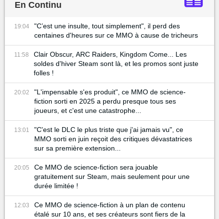
En Continu
"C’est une insulte, tout simplement", il perd des
19:04
centaines d'heures sur ce MMO à cause de tricheurs
Clair Obscur, ARC Raiders, Kingdom Come... Les
11:58
soldes d'hiver Steam sont là, et les promos sont juste
folles !
"L'impensable s'es produit", ce MMO de science-
20:02
fiction sorti en 2025 a perdu presque tous ses
joueurs, et c'est une catastrophe...
"C'est le DLC le plus triste que j'ai jamais vu", ce
13:01
MMO sorti en juin reçoit des critiques dévastatrices
sur sa première extension...
Ce MMO de science-fiction sera jouable
20:05
gratuitement sur Steam, mais seulement pour une
durée limitée !
Ce MMO de science-fiction à un plan de contenu
12:03
étalé sur 10 ans, et ses créateurs sont fiers de la