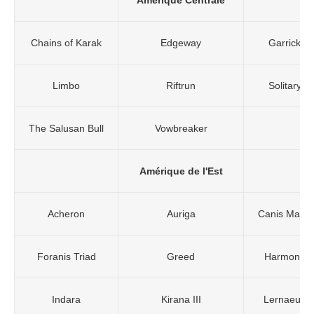
Amérique Centrale
Chains of Karak
Edgeway
Garrick
Limbo
Riftrun
Solitary
The Salusan Bull
Vowbreaker
Amérique de l'Est
Acheron
Auriga
Canis Major
Foranis Triad
Greed
Harmony
Indara
Kirana III
Lernaeus