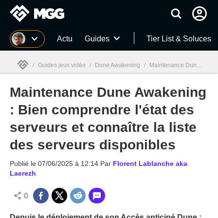
MGG
Actu
Guides
Tier List & Soluces
/
Guides jeux vidéo
/
Dune Awakening
/
Maintenance Dune Awakening : Bien comprendre l'état des serveurs et connaître la liste des serveurs disponibles
Maintenance Dune Awakening
MGG

: Bien comprendre l'état des
serveurs et connaître la liste
des serveurs disponibles
Publié le
07/06/2025 à 12:14
Par
Florent Lablanche aka
Laerezh
0
Depuis le déploiement de son Accès anticipé Dune :