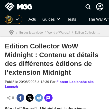
MGG
Actu
Guides
Tests
The War Wi
/
Guides jeux vidéo
/
World of Warcraft
/
Edition Collector WoW Midnight : Contenu et détails des différentes éditions de l'extension Midnight
Edition Collector WoW
MGG

Midnight : Contenu et détails
des différentes éditions de
l'extension Midnight
Publié le
20/08/2025 à 12:39
Par
Florent Lablanche aka
Laerezh
0
World of Warcraft : Midnight est la deuxième