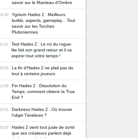
savoir sur le Manteau d'Ombre
Ygnium Hades 2 : Meilleurs
14:30
builds, aspects, gameplay... Tout
savoir sur les Torches
Plutioniennes
Test Hades 2 : Le roi du rogue-
11:01
lite fait son grand retour et il va
aspirer tout votre temps !
La fin d'Hades 2 ne plait pas du
20:05
tout à certains joueurs
Fin Hades 2 : Dissolution du
12:08
Temps, comment obtenir la True
End ?
Darkness Hades 2 : Où trouver
10:21
l'objet Ténèbres ?
Hades 2 vient tout juste de sortir
05:02
que ses créateurs parlent déjà