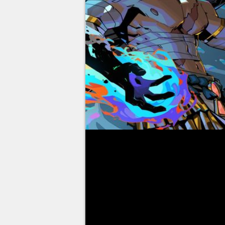
Après plus d'un an en accès ant
officiellement disponible en ver
Supergiant Games est déjà con
cumule des notes faramineuses 