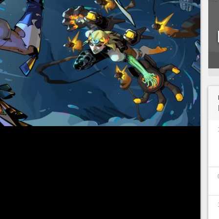
icipé et en pleins travaux,
Hades 2
est enfin
sion 1.0 à travers le monde ! Le nouveau jeu de
sidéré comme l'un des prétendants au GOTY et
aussi bien des critiques que des joueurs.