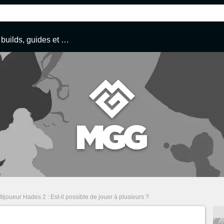
Tous nos builds, guides et conseils
tijoueur Hades 2 : Est-il possible de jouer à plusieurs ?