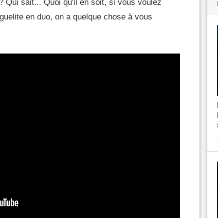
ui sait... Quoi qu'il en soit, si vous voulez
roguelite en duo, on a quelque chose à vous