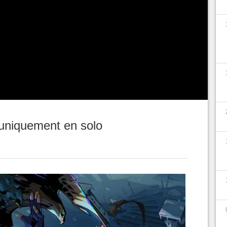
n complète et un casting archi varié, un gameplay
nfini... Hades 2 est quasiment la suite parfaite,
le d'y jouer à plusieurs entre amis ou en ligne
tre le seul défaut du jeu...
 uniquement en solo