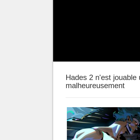
Plein de qualités : une narratio
aux petits oignons, un contenu i
mais pour autant,
est-il possib
?
Malheureusement, on tient peut-ê
Hades 2 n'est jouable
malheureusement