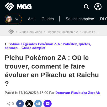
MGG
Actu
Guides
Soluce complète
DLC
/
Guides jeux vidéo
/
Légendes Pokémon Z-A
/
Soluce Légendes Pokémon Z-A : Pokédex, quêtes, astuces... Le guide complet Nintendo Switch 2 !
Soluce Légendes Pokémon Z-A : Pokédex, quêtes,
MGG

astuces... Guide complet
Pichu Pokémon ZA : Où le
trouver, comment le faire
évoluer en Pikachu et Raichu
?
Publié le
17/10/2025 à 18:00
Par
Donovan Plault aka ZeroAk
0