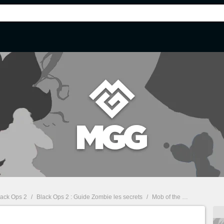
Black Ops 2
/
Black Ops 2 : Guide Zombie les secrets
/
Mob of the Dead - La musique bonus - Black Ops 2 : Guide Zombie les secrets