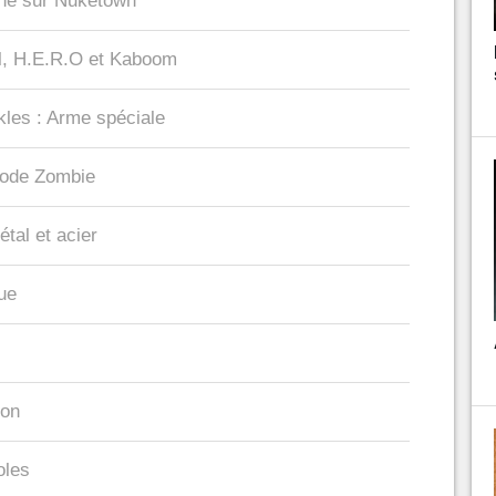
che sur Nuketown
ll, H.E.R.O et Kaboom
les : Arme spéciale
mode Zombie
tal et acier
ue
ion
oles