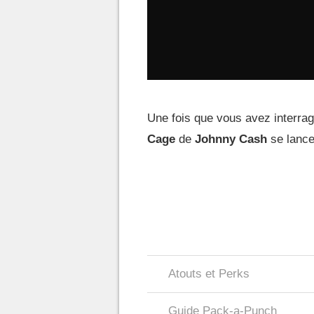
Une fois que vous avez interragi
Cage
de
Johnny Cash
se lanc
Atouts et Perks
Guide Pack-a-Punch