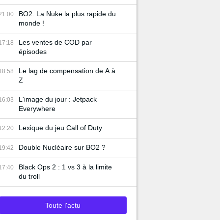
BO2: La Nuke la plus rapide du
21:00
monde !
Les ventes de COD par
17:18
épisodes
Le lag de compensation de A à
18:58
Z
L'image du jour : Jetpack
16:03
Everywhere
Lexique du jeu Call of Duty
12:20
Double Nucléaire sur BO2 ?
19:42
Black Ops 2 : 1 vs 3 à la limite
17:40
du troll
Toute l'actu