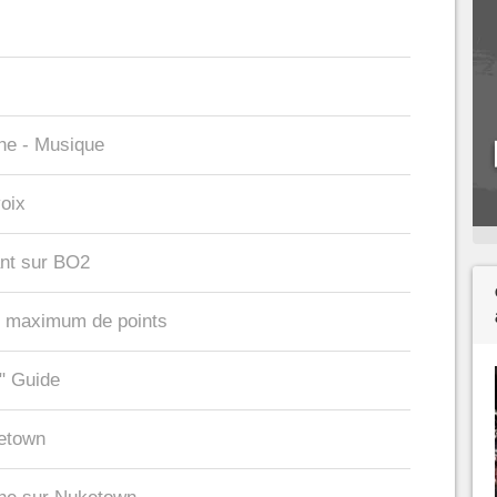
he - Musique
voix
nt sur BO2
e maximum de points
" Guide
ketown