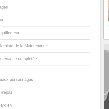
tages
on
iquificateur
 la piste de la Maintenance
intenance complétée
veaux personnages
 Trépas
Gardien