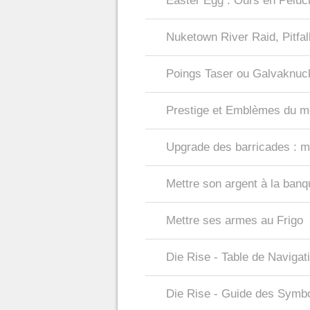
Easter Egg : Ours en Pelu
Nuketown River Raid, Pitfa
Poings Taser ou Galvaknuck
Prestige et Emblèmes du 
Upgrade des barricades : mé
Mettre son argent à la banq
Mettre ses armes au Frigo
Die Rise - Table de Navigat
Die Rise - Guide des Symb