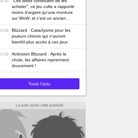
"Ces idiots continuent de les
19:30
acheter", ce jeu culte a rapporté
moins d'argent qu'une monture
sur WoW, et c'est un ancien
employé de Blizzard qui
l'explique
Blizzard : Cataclysme pour les
15:56
joueurs chinois qui n'auront
bientôt plus accès à ces jeux
Activision Blizzard : Après la
13:30
chute, les affaires reprennent
doucement !
Toute l'actu