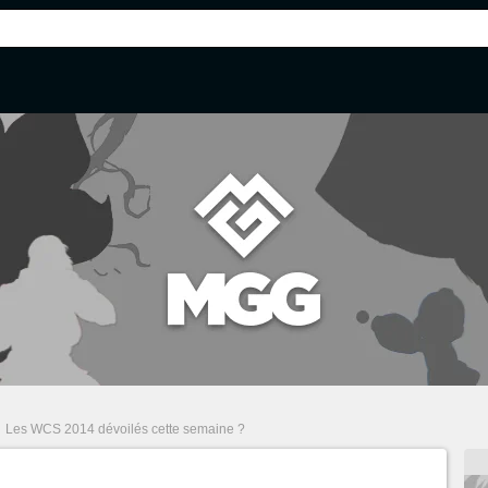
Les WCS 2014 dévoilés cette semaine ?