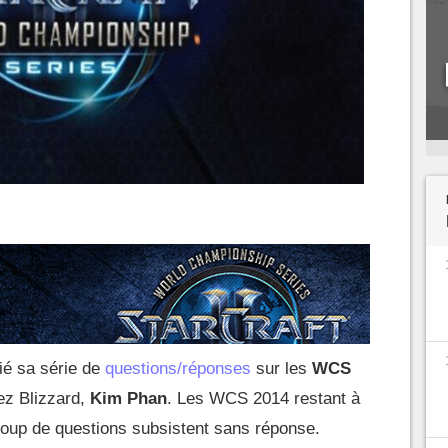
ié sa série de
questions/réponses
sur les
WCS
ez Blizzard,
Kim Phan
. Les WCS 2014 restant à
ucoup de questions subsistent sans réponse.