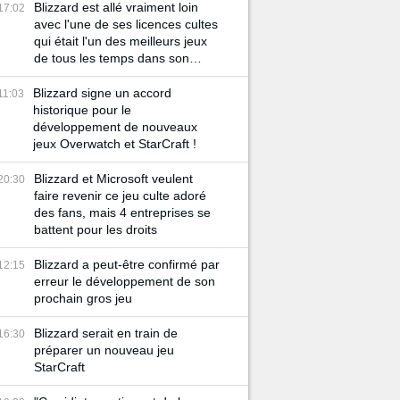
Blizzard est allé vraiment loin
17:02
avec l'une de ses licences cultes
qui était l'un des meilleurs jeux
de tous les temps dans son
genre
Blizzard signe un accord
11:03
historique pour le
développement de nouveaux
jeux Overwatch et StarCraft !
Blizzard et Microsoft veulent
20:30
faire revenir ce jeu culte adoré
des fans, mais 4 entreprises se
battent pour les droits
Blizzard a peut-être confirmé par
12:15
erreur le développement de son
prochain gros jeu
Blizzard serait en train de
16:30
préparer un nouveau jeu
StarCraft