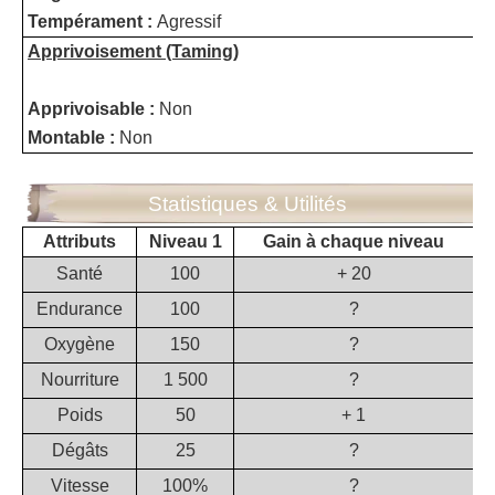
Tempérament :
Agressif
Apprivoisement (Taming)
Apprivoisable :
Non
Montable :
Non
Statistiques & Utilités
Attributs
Niveau 1
Gain à chaque niveau
Santé
100
+ 20
Endurance
100
?
Oxygène
150
?
Nourriture
1 500
?
Poids
50
+ 1
Dégâts
25
?
Vitesse
100%
?