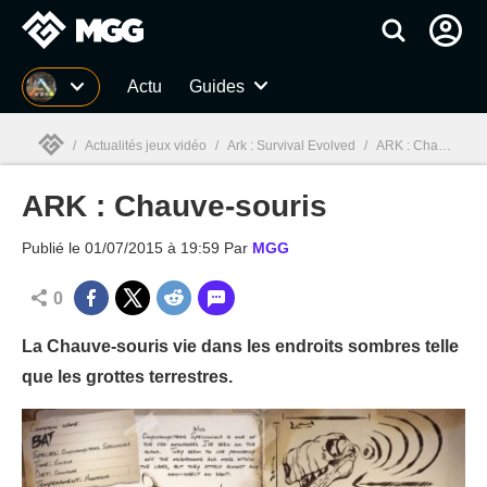
MGG
Actu
Guides
/
Actualités jeux vidéo
/
Ark : Survival Evolved
/
ARK : Chauve-souris
ARK : Chauve-souris
MGG

Publié le
01/07/2015 à 19:59
Par
MGG
0
La Chauve-souris vie dans les endroits sombres telle
que les grottes terrestres.