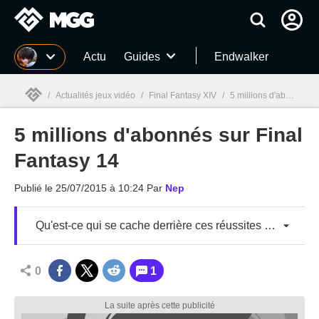
MGG
Actu
Guides
Endwalker
/
Actualités jeux vidéo
/
Final Fantasy XIV
/
5 millions d'abonnés sur Final Fantasy 14
5 millions d'abonnés sur Final
MGG

Fantasy 14
Publié le
25/07/2015 à 10:24
Par
Nep
Qu'est-ce qui se cache derrière ces réussites ou échecs ?
0
1