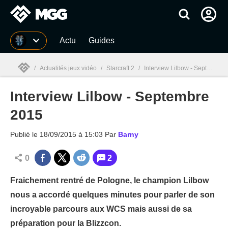
MGG
Actu
Guides
/
Actualités jeux vidéo
/
Starcraft 2
/
Interview Lilbow - Septembre 2015
Interview Lilbow - Septembre
MGG

2015
Publié le
18/09/2015 à 15:03
Par
Barny
0
2
Fraichement rentré de Pologne, le champion Lilbow
nous a accordé quelques minutes pour parler de son
incroyable parcours aux WCS mais aussi de sa
préparation pour la Blizzcon.