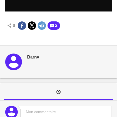
0
2
Barny