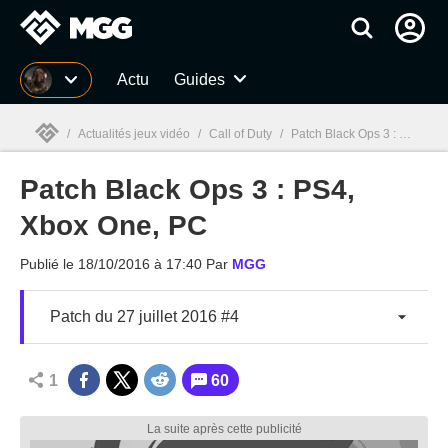
MGG
Actu
Guides
/
Actualités jeux vidéo
/
Call of Duty
/
Patch Black Ops 3 : PS4, Xbox One, PC - 18/10/2016
Patch Black Ops 3 : PS4,
MGG

Xbox One, PC
Publié le
18/10/2016 à 17:40
Par
MGG
Patch du 27 juillet 2016 #4
1
60