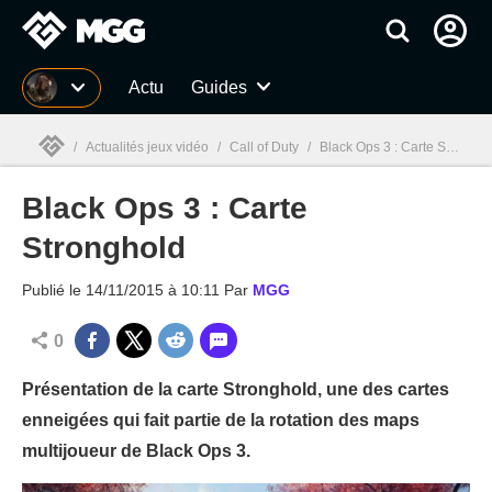
MGG
Actu
Guides
/
Actualités jeux vidéo
/
Call of Duty
/
Black Ops 3 : Carte Stronghold
Black Ops 3 : Carte
MGG

Stronghold
Publié le
14/11/2015 à 10:11
Par
MGG
0
Présentation de la carte Stronghold, une des cartes
enneigées qui fait partie de la rotation des maps
multijoueur de Black Ops 3.