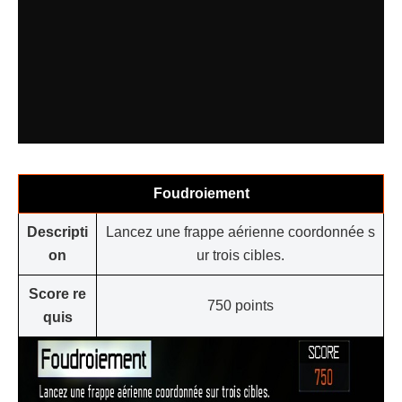
Foudroiement
Descripti
Lancez une frappe aérienne coordonnée s
on
ur trois cibles.
Score re
750 points
quis