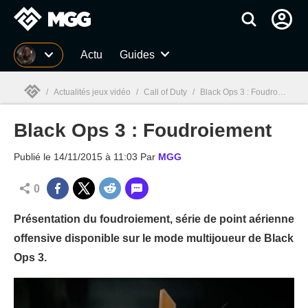
MGG
Actu
Guides
/
Actualités jeux vidéo
/
Call of Duty
/
Black Ops 3 : Foudroiement
Black Ops 3 : Foudroiement
MGG

Publié le
14/11/2015 à 11:03
Par
MGG
0
Présentation du foudroiement, série de point aérienne
offensive disponible sur le mode multijoueur de Black
Ops 3.