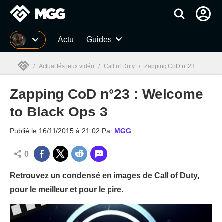
MGG
Actu
Guides
/
Actualités jeux vidéo
/
Call of Duty
/
Zapping CoD n°23 : Welcome to Black Ops 3
Zapping CoD n°23 : Welcome
MGG

to Black Ops 3
Publié le
16/11/2015 à 21:02
Par
MGG
0
Retrouvez un condensé en images de Call of Duty,
pour le meilleur et pour le pire.