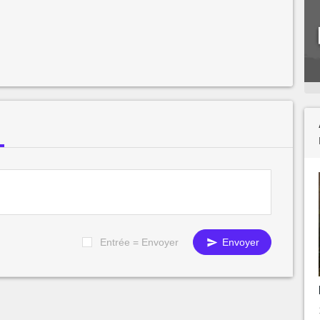
Entrée = Envoyer
Envoyer