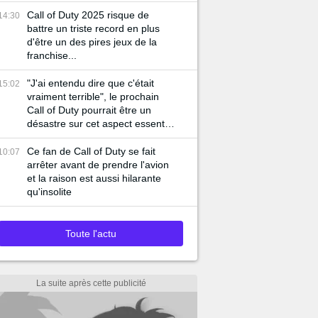
joueurs...
Call of Duty 2025 risque de
14:30
battre un triste record en plus
d'être un des pires jeux de la
franchise...
"J'ai entendu dire que c'était
15:02
vraiment terrible", le prochain
Call of Duty pourrait être un
désastre sur cet aspect essentiel
du jeu
Ce fan de Call of Duty se fait
10:07
arrêter avant de prendre l'avion
et la raison est aussi hilarante
qu'insolite
Toute l'actu