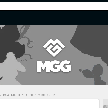
/
BO3 : Double XP armes novembre 2015