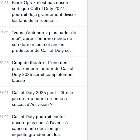
Black Ops 7 n'est pas encore
10:31
sorti que Call of Duty 2027
pourrait déjà grandement diviser
les fans de la licence...
"Vous n'entendrez plus parler de
17:02
moi", après l'énorme échec de
son dernier jeu, cet ancien
producteur de Call of Duty se
retire du milieu du gaming
Coup de théâtre ! L'une des
20:05
pires rumeurs autour de Call of
Duty 2025 serait complètement
fausse
Call of Duty 2025 peut-il être le
21:01
jeu de trop pour la licence à
succès d'Activision ?
Call of Duty pourrait coûter
21:02
encore plus cher à l'avenir à
cause d'une décision qui
inquiète grandement les