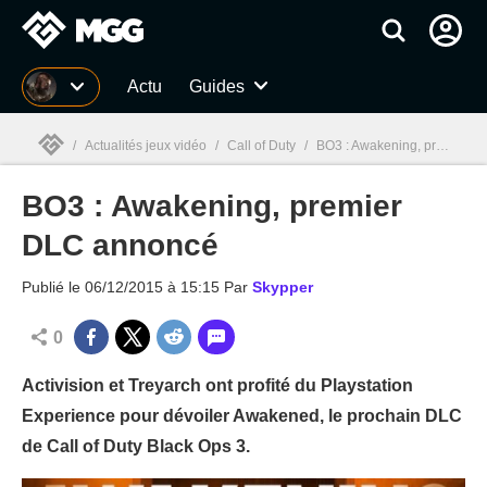
MGG
Actu
Guides
/
Actualités jeux vidéo
/
Call of Duty
/
BO3 : Awakening, premier DLC annoncé
BO3 : Awakening, premier
MGG

DLC annoncé
Publié le
06/12/2015 à 15:15
Par
Skypper
0
Activision et Treyarch ont profité du Playstation
Experience pour dévoiler Awakened, le prochain DLC
de Call of Duty Black Ops 3.