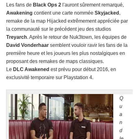
Les fans de
Black Ops 2
l'auront sûrement remarqué,
Awakening
contient une carte nommée
Skyjacked
,
remake de la map Hijacked extrêmement appréciée par
la communauté sur le précédent jeu des studios
Treyarch
. Après le retour de Nuk3town, les équipes de
David Vonderhaar
semblent vouloir ravir les fans de la
première heure et les joueurs les plus nostalgiques en
proposant des remakes de maps classiques.
Le
DLC Awakened
est prévu pour début 2016, en
exclusivité temporaire sur Playstation 4.
Q
u
a
n
d
le