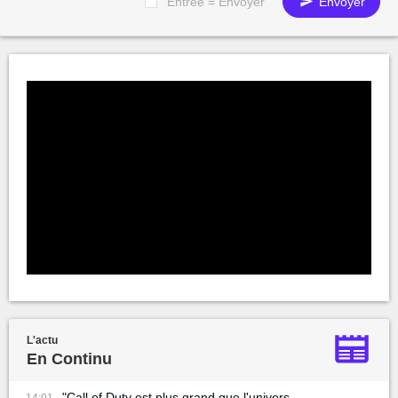
Entrée = Envoyer
Envoyer
L'actu
En Continu
"Call of Duty est plus grand que l'univers
14:01