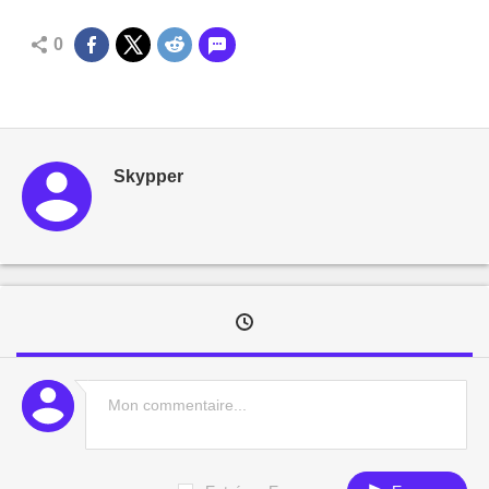
0
Skypper