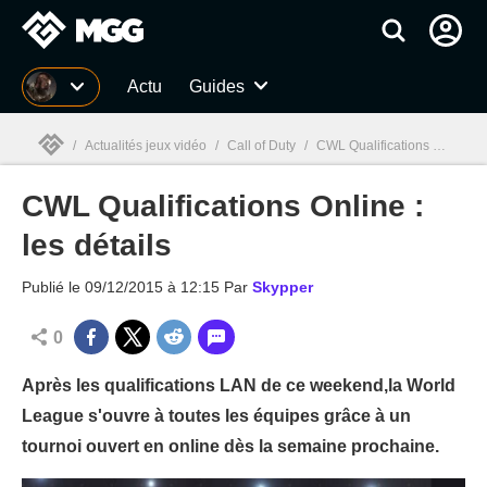
MGG
Actu
Guides
/
Actualités jeux vidéo
/
Call of Duty
/
CWL Qualifications Online : les détails
CWL Qualifications Online :
MGG

les détails
Publié le
09/12/2015 à 12:15
Par
Skypper
0
Après les qualifications LAN de ce weekend,la World
League s'ouvre à toutes les équipes grâce à un
tournoi ouvert en online dès la semaine prochaine.