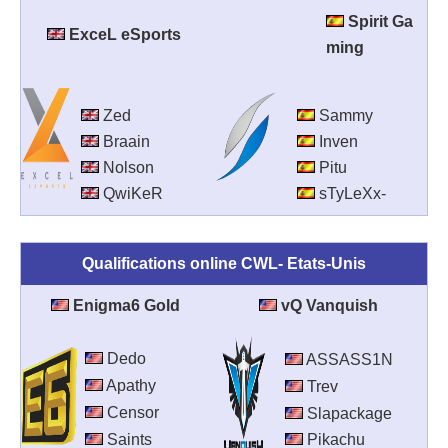
Spirit Ga
ExceL eSports
ming
Zed
Sammy
Braain
Inven
Nolson
Pitu
QwiKeR
sTyLeXx-
Qualifications online CWL- Etats-Unis
Enigma6 Gold
vQ Vanquish
Dedo
ASSASS1N
Apathy
Trev
Censor
Slapackage
Saints
Pikachu