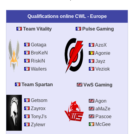
Qualifications online CWL - Europe
Team Vitality
Pulse Gaming
Gotaga
AzoX
BroKeN
Agonie
RiskiN
Jayz
Wailers
Veziok
Team Spartan
VwS Gaming
Getsom
Agon
Zayrox
aMaZe
TonyJ's
Pascoe
McGee
Zylewr