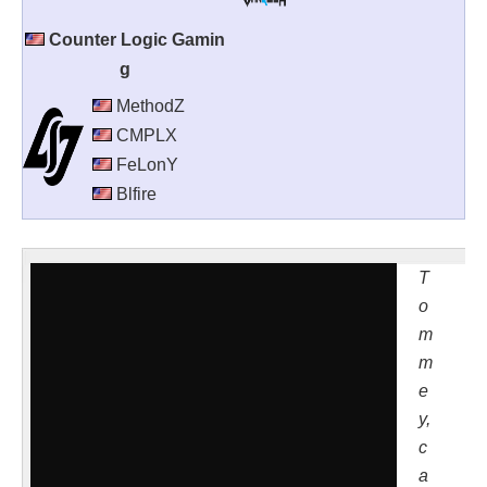
Counter Logic Gamin
g
MethodZ
CMPLX
FeLonY
Blfire
T
o
m
m
e
y,
c
a