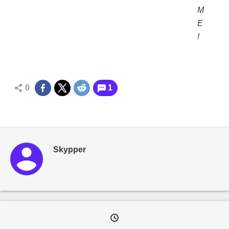
M
E
!
0
1
Skypper