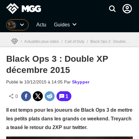
MGG
Actu
Guides
/
Actualités jeux vidéo
/
Call of Duty
/
Black Ops 3 : Double XP décembre 2015
Black Ops 3 : Double XP
MGG

décembre 2015
Publié le
10/12/2015 à 14:05
Par
Skypper
0
1
Il est temps pour les joueurs de Black Ops 3 de mettre
les petits plats dans les grands ce weekend. Treyarch
a teasé le retour du 2XP sur twitter.