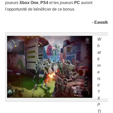
joueurs
Xbox One
,
PS4
et les joueurs
PC
auront
l'opportunité de bénéficier de ce bonus.
- Eawalk
W
h
at
ti
m
e
is
it
?
X
P
TI