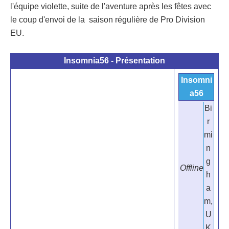
l'équipe violette, suite de l'aventure après les fêtes avec
le coup d'envoi de la saison régulière de Pro Division
EU.
Insomnia56
- Présentation
Insomni
a56
Bi
r
mi
n
g
Offline
h
a
m,
U
K