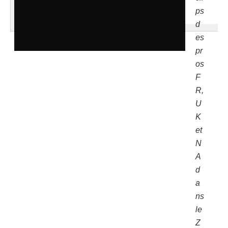
ps
d
es
pr
os
F
R,
U
K
et
N
A
d
a
ns
le
Z