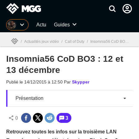
MGG
Actu
Guides
/
Actualités jeux vidéo
/
Call of Duty
/
Insomnia56 CoD BO3 : 12 et 13 décembre
Insomnia56 CoD BO3 : 12 et
MGG

13 décembre
Publié le
14/12/2015 à 12:50
Par
Skypper
Présentation
0
3
Retrouvez toutes les infos sur la troisième LAN