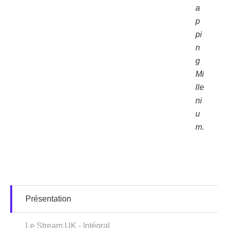
a
p
pi
n
g
Mi
lle
ni
u
m.
Présentation
Le Stream UK - Intégral