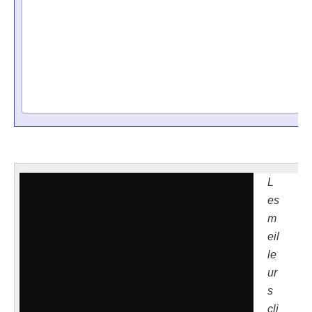
L
es
m
eil
le
ur
s
cli